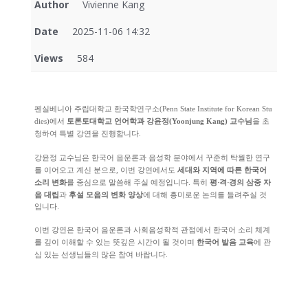
Author
Vivienne Kang
Date
2025-11-06 14:32
Views
584
펜실베니아 주립대학교 한국학연구소(Penn State Institute for Korean Stu
dies)에서
토론토대학교 언어학과 강윤정(Yoonjung Kang) 교수님
을 초
청하여 특별 강연을 진행합니다.
강윤정 교수님은 한국어 음운론과 음성학 분야에서 꾸준히 탁월한 연구
를 이어오고 계신 분으로, 이번 강연에서도
세대와 지역에 따른 한국어
특히
평·격·경의 삼중 자
소리 변화
를 중심으로 말씀해 주실 예정입니다.
음 대립
과
후설 모음의 변화 양상
에 대해 흥미로운 논의를 들려주실 것
입니다.
이번 강연은 한국어 음운론과 사회음성학적 관점에서 한국어 소리 체계
를 깊이 이해할 수 있는 뜻깊은 시간이 될 것이며
한국어 발음 교육
에 관
심 있는 선생님들의 많은 참여 바랍니다.