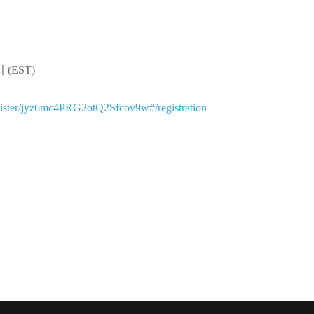
 (EST)
egister/jyz6mc4PRG2otQ2Sfcov9w#/registration