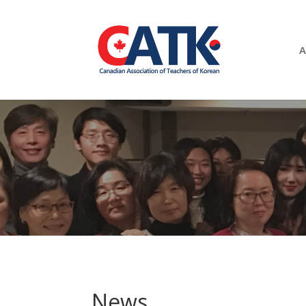
A
News