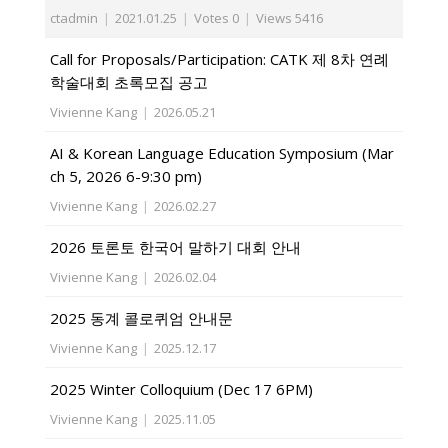
ctadmin
|
2021.01.25
|
Votes 0
|
Views 5416
Call for Proposals/Participation: CATK 제 8차 연례
학술대회 초록모집 공고
Vivienne Kang
|
2026.05.21
AI & Korean Language Education Symposium (Mar
ch 5, 2026 6-9:30 pm)
Vivienne Kang
|
2026.02.27
2026 토론토 한국어 말하기 대회 안내
Vivienne Kang
|
2026.02.04
2025 동계 콜로퀴엄 안내문
Vivienne Kang
|
2025.12.17
2025 Winter Colloquium (Dec 17 6PM)
Vivienne Kang
|
2025.11.05