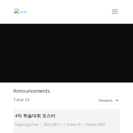
Announcements
Total 33
4차 학술대회 포스터
Yujeong Choi
|
2022.08.11
|
Votes 0
|
Views 3900