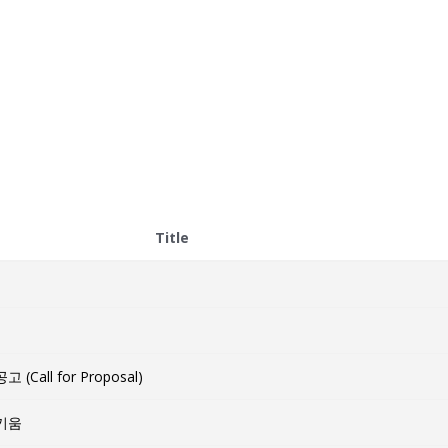
Title
all for Proposal)
키움