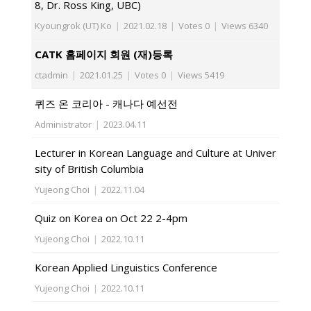
8, Dr. Ross King, UBC)
Kyoungrok (UT) Ko
|
2021.02.18
|
Votes 0
|
Views 6340
CATK 홈페이지 회원 (재)등록
ctadmin
|
2021.01.25
|
Votes 0
|
Views 5419
퀴즈 온 코리아 - 캐나다 예선전
Administrator
|
2023.04.11
Lecturer in Korean Language and Culture at Univer
sity of British Columbia
Yujeong Choi
|
2022.11.04
Quiz on Korea on Oct 22 2-4pm
Yujeong Choi
|
2022.10.11
Korean Applied Linguistics Conference
Yujeong Choi
|
2022.10.11