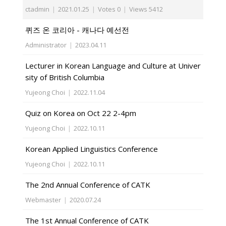
ctadmin
|
2021.01.25
|
Votes 0
|
Views 5412
퀴즈 온 코리아 - 캐나다 예선전
Administrator
|
2023.04.11
Lecturer in Korean Language and Culture at Univer
sity of British Columbia
Yujeong Choi
|
2022.11.04
Quiz on Korea on Oct 22 2-4pm
Yujeong Choi
|
2022.10.11
Korean Applied Linguistics Conference
Yujeong Choi
|
2022.10.11
The 2nd Annual Conference of CATK
Webmaster
|
2020.07.24
The 1st Annual Conference of CATK