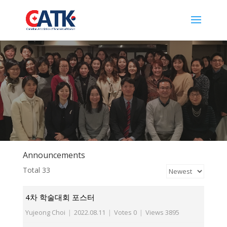
Announcements
Total 33
4차 학술대회 포스터
Yujeong Choi
|
2022.08.11
|
Votes 0
|
Views 3895