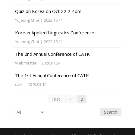
Quiz on Korea on Oct 22 2-4pm
Yujeong Choi
|
2022.10.11
Korean Applied Linguistics Conference
Yujeong Choi
|
2022.10.11
The 2nd Annual Conference of CATK
Webmaster
|
2020.07.24
The 1st Annual Conference of CATK
catk
|
2019.03.19
First
«
3
Search