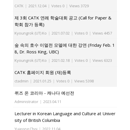
CATK
|
2021.12.04
|
Votes 0
|
Views 3729
제 3회 CATK 연례 학술대회 공고 (Call for Paper &
학회 참가 등록)
Kyoungrok (UT) Ko
|
2021.07.02
|
Votes 0
|
Views 4457
숲 속의 호수 이멀전 모델에 대한 강연 (Friday Feb. 1
8, Dr. Ross King, UBC)
Kyoungrok (UT) Ko
|
2021.02.18
|
Votes 0
|
Views 6323
CATK 홈페이지 회원 (재)등록
ctadmin
|
2021.01.25
|
Votes 0
|
Views 5398
퀴즈 온 코리아 - 캐나다 예선전
Administrator
|
2023.04.11
Lecturer in Korean Language and Culture at Univer
sity of British Columbia
Yujeong Choi
|
2022.11.04