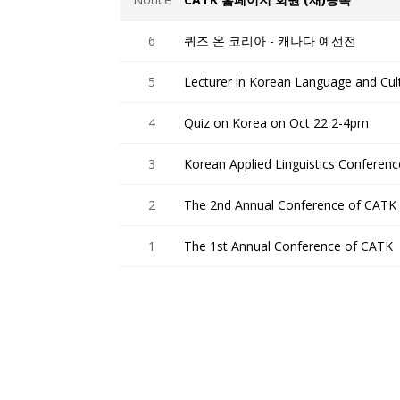
6
퀴즈 온 코리아 - 캐나다 예선전
5
Lecturer in Korean Language and Cult
4
Quiz on Korea on Oct 22 2-4pm
3
Korean Applied Linguistics Conferenc
2
The 2nd Annual Conference of CATK
1
The 1st Annual Conference of CATK