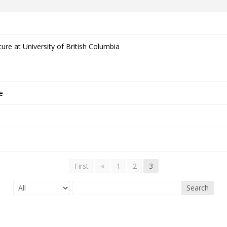
ure at University of British Columbia
e
First
«
1
2
3
Search