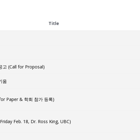
Title
all for Proposal)
키움
for Paper & 학회 참가 등록)
 Feb. 18, Dr. Ross King, UBC)