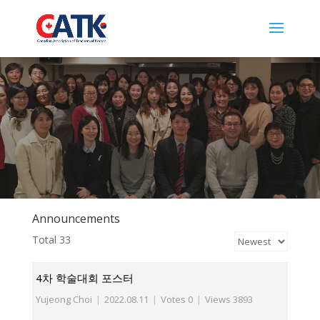
Announcements
Total 33
4차 학술대회 포스터
Yujeong Choi
|
2022.08.11
|
Votes 0
|
Views 3893