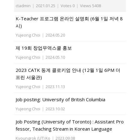
ctadmin
|
2021.01.25
|
Votes 0
|
Views 5408
K-Teacher 프로그램 온라인 설명회 (6월 1일 저녁 8
시)
Yujeong Choi
|
2024.05.20
제 19회 창업무역스쿨 홍보
Yujeong Choi
|
2024.05.10
2023 CATK 동계 콜로키엄 안내 (12월 1일 6PM 더
프린 서울관)
Yujeong Choi
|
2023.11.13
Job posting: University of British Columbia
Yujeong Choi
|
2023.10.02
Job Posting (University of Toronto) : Assistant Pro
fessor, Teaching Stream in Korean Language
Kyoungrok (UT) Ko
|
2023.09.08