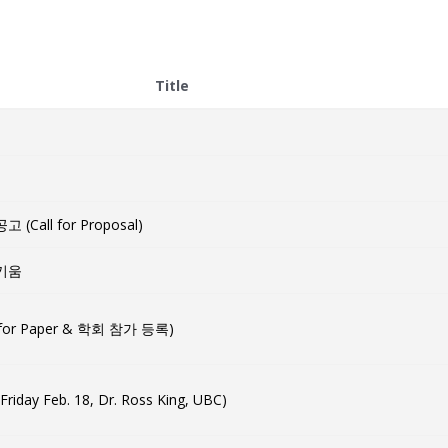
Title
all for Proposal)
키움
for Paper & 학회 참가 등록)
 Feb. 18, Dr. Ross King, UBC)