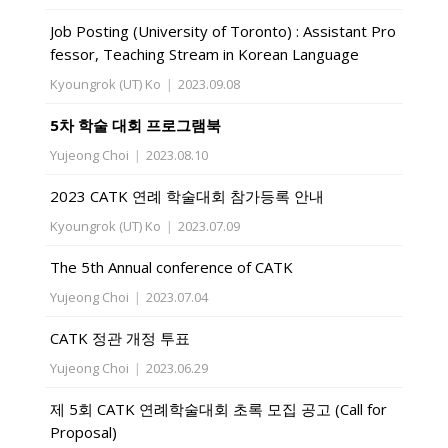
Job Posting (University of Toronto) : Assistant Pro
fessor, Teaching Stream in Korean Language
Kyoungrok (UT) Ko
|
2023.09.08
5차 학술 대회 프로그램북
Yujeong Choi
|
2023.08.10
2023 CATK 연례 학술대회 참가등록 안내
Kyoungrok (UT) Ko
|
2023.07.09
The 5th Annual conference of CATK
Yujeong Choi
|
2023.07.04
CATK 정관 개정 투표
Yujeong Choi
|
2023.06.29
제 5회 CATK 연례학술대회 초록 모집 공고 (Call for
Proposal)