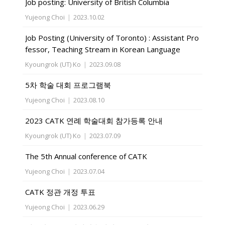
Job posting: University of British Columbia
Yujeong Choi
|
2023.10.02
Job Posting (University of Toronto) : Assistant Pro
fessor, Teaching Stream in Korean Language
Kyoungrok (UT) Ko
|
2023.09.08
5차 학술 대회 프로그램북
Yujeong Choi
|
2023.08.10
2023 CATK 연례 학술대회 참가등록 안내
Kyoungrok (UT) Ko
|
2023.07.09
The 5th Annual conference of CATK
Yujeong Choi
|
2023.07.04
CATK 정관 개정 투표
Yujeong Choi
|
2023.06.29