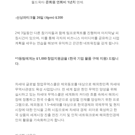
월드옥타
준회원 연회비 1년치
면제.
-선상파티:5월 26일 (6pm) $200
2박 3일동안 다른 참가자들과 함께 팀프로젝트를 진행하여 마지막날 피
칭시간이 있으며, 이를 통해 각자의 비즈니스 아이디어를 공유하고 사업
계획을 세우는 연습을 해보며 유익하고 끈끈한 네트워킹을 갖게 됩니다.
*1등팀에게는 $1,000 창업지원금을 (한국 기업 물품 구매 지원) 드립니
다.
차세대 글로벌 창업무역스쿨은 제외동포를 대상으로 해외한민족 차세대
무역사관생도 육성 사업입니다. 전 세계 젊은 한인 무역인 양성을 위해
실시하고 있는 차세대 무역스쿨은 세계화의 커다란 흐름 속에서 해외시
장에 정통하고 한국 수출의 역군으로 성장할 인재를 양성하기 위한 프로
그램으로, 제외동포 1.5~4세대를 대상으로 한국경제와 국제무역 및 현지
시장에 대한 인식을 고취 시킴으로써 차세대 경제 리더로 육성하고 한
국 상품의 세계시장 진출 전진 기지 및 인적 네트워크로써 해외한인경제
인의 활용을 가속화하고자 합니다.