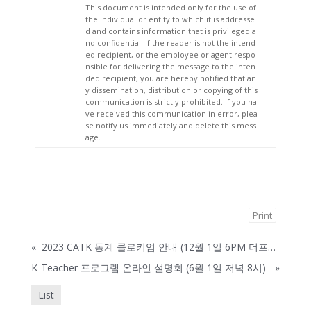
This document is intended only for the use of
the individual or entity to which it is addresse
d and contains information that is privileged a
nd confidential. If the reader is not the intend
ed recipient, or the employee or agent respo
nsible for delivering the message to the inten
ded recipient, you are hereby notified that an
y dissemination, distribution or copying of this
communication is strictly prohibited. If you ha
ve received this communication in error, plea
se notify us immediately and delete this mess
age.
Print
«
2023 CATK 동계 콜로키엄 안내 (12월 1일 6PM 더프린 서울관)
K-Teacher 프로그램 온라인 설명회 (6월 1일 저녁 8시)
»
List