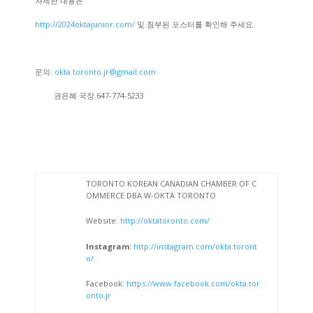
자세한 내용은
http://2024oktajunior.com/
및 첨부된 포스터를 확인해 주세요.
문의:
okta.toronto.jr@gmail.com
권은혜 국장 647-774-5233
TORONTO KOREAN CANADIAN CHAMBER OF C
OMMERCE DBA W-OKTA TORONTO
Website:
http://oktatoronto.com/
Instagram
:
http://instagram.com/okta.toront
o/
Facebook:
https://www.facebook.com/okta.tor
onto.jr