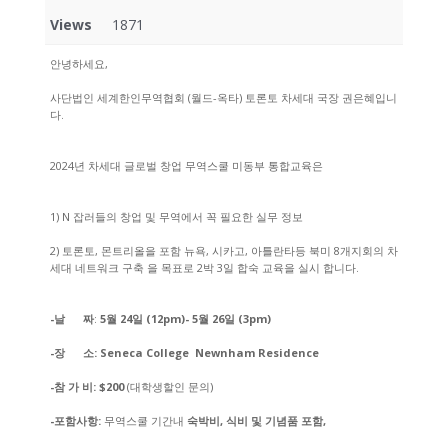
Views
1871
안녕하세요,
사단법인 세계한인무역협회 (월드-옥타) 토론토 차세대 국장 권은혜입니
다.
2024년 차세대 글로벌 창업 무역스쿨 미동부 통합교육은
1) N 잡러들의 창업 및 무역에서 꼭 필요한 실무 정보
2) 토론토, 몬트리올을 포함 뉴욕, 시카고, 아틀란타등 북미 8개지회의 차
세대 네트워크 구축 을 목표로 2박 3일 합숙 교육을 실시 합니다.
-날 짜
:
5월 24일 (12pm)- 5월 26일 (3pm)
-장 소: Seneca College Newnham Residence
-참 가 비:
$200
(대학생할인 문의)
-포함사항:
무역스쿨 기간내
숙박비, 식비 및 기념품 포함,