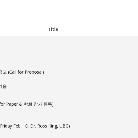
Title
all for Proposal)
키움
for Paper & 학회 참가 등록)
 Feb. 18, Dr. Ross King, UBC)