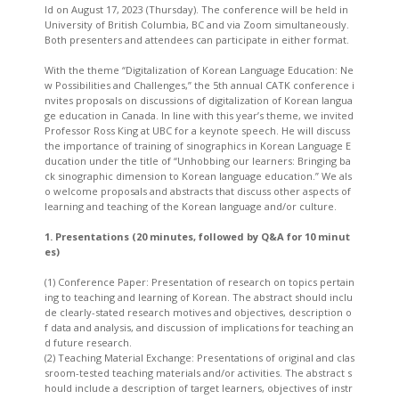
ld on August 17, 2023 (Thursday). The conference will be held in
University of British Columbia, BC and via Zoom simultaneously.
Both presenters and attendees can participate in either format.
With the theme “Digitalization of Korean Language Education: Ne
w Possibilities and Challenges,” the 5th annual CATK conference i
nvites proposals on discussions of digitalization of Korean langua
ge education in Canada. In line with this year’s theme, we invited
Professor Ross King at UBC for a keynote speech. He will discuss
the importance of training of sinographics in Korean Language E
ducation under the title of “Unhobbing our learners: Bringing ba
ck sinographic dimension to Korean language education.” We als
o welcome proposals and abstracts that discuss other aspects of
learning and teaching of the Korean language and/or culture.
1. Presentations (20 minutes, followed by Q&A for 10 minut
es)
(1) Conference Paper: Presentation of research on topics pertain
ing to teaching and learning of Korean. The abstract should inclu
de clearly-stated research motives and objectives, description o
f data and analysis, and discussion of implications for teaching an
d future research.
(2) Teaching Material Exchange: Presentations of original and clas
sroom-tested teaching materials and/or activities. The abstract s
hould include a description of target learners, objectives of instr