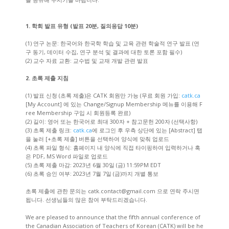
1. 학회 발표 유형 (발표 20분, 질의응답 10분)
(1) 연구 논문: 한국어와 한국학 학습 및 교육 관련 학술적 연구 발표 (연
구 동기, 데이터 수집, 연구 분석 및 결과에 대한 토론 포함 필수)
(2) 교수 자료 교환: 교수법 및 교재 개발 관련 발표
2. 초록 제출 지침
(1) 발표 신청 (초록 제출)은 CATK 회원만 가능 (무료 회원 가입:
catk.ca
[My Account] 에 있는 Change/Signup Membership 메뉴를 이용해 F
ree Membership 구입 시 회원등록 완료)
(2) 길이: 영어 또는 한국어로 최대 300자 + 참고문헌 200자 (선택사항)
(3) 초록 제출 링크:
catk.ca
에 로그인 후 우측 상단에 있는 [Abstract] 탭
을 눌러 [+초록 제출] 버튼을 선택하여 양식에 맞춰 업로드
(4) 초록 파일 형식: 홈페이지 내 양식에 직접 타이핑하여 입력하거나 혹
은 PDF, MS Word 파일로 업로드
(5) 초록 제출 마감: 2023년 6월 30일 (금) 11:59PM EDT
(6) 초록 승인 여부: 2023년 7월 7일 (금)까지 개별 통보
초록 제출에 관한 문의는 catk.contact@gmail.com 으로 연락 주시면
됩니다. 선생님들의 많은 참여 부탁드리겠습니다.
We are pleased to announce that the fifth annual conference of
the Canadian Association of Teachers of Korean (CATK) will be he