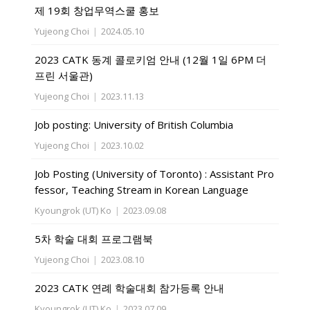
제 19회 창업무역스쿨 홍보
Yujeong Choi
|
2024.05.10
2023 CATK 동계 콜로키엄 안내 (12월 1일 6PM 더
프린 서울관)
Yujeong Choi
|
2023.11.13
Job posting: University of British Columbia
Yujeong Choi
|
2023.10.02
Job Posting (University of Toronto) : Assistant Pro
fessor, Teaching Stream in Korean Language
Kyoungrok (UT) Ko
|
2023.09.08
5차 학술 대회 프로그램북
Yujeong Choi
|
2023.08.10
2023 CATK 연례 학술대회 참가등록 안내
Kyoungrok (UT) Ko
|
2023.07.09