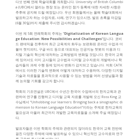
다섯 번째 연례 학술대회를 개최합니다. University of British Columbi
a (UBC)에서 열리는 현장 또는 온라인 참가 등록에 대한 자세한 사항은
추후에 공지해 드릴 예정입니다. 우선 회원들께서는 올해 학술대회에서
발표하고자 하는 수업자료, 사례, 연구가 있으시면, 발표 초록을 마감일
(6월 30일)까지 제출해 주시면 감사하겠습니다.
이번 제 5회 연례학회의 주제는 “
Digitalization of Korean Langua
ge Education: New Possibilities and Challenges
”입니다. 코비
드 팬데믹을 전후하여 최근 교육계의 화두는 보편화된 온라인 수업과 더
불어 챗지피티, 구글 바드 등으로 대표되는 인공지능 챗봇의 이용과 디
지털 기술의 혁신에 대처하는 교육방법의 변화일 것입니다. 한국어 교육
에 있어서도 이미 교사들의 교수법과 디지털 교수자료의 개발에서나 학
습자들의 과제 수행 등에 있어서 변화가 감지되고 있습니다. 저희 CATK
에서도 이러한 기술적 변화에 어떻게 대처하고 수용하며, 다양한 디지털
기술과 자료들을 효과적으로 사용할 수 있는 방법을 여러 선생님들과 함
께 논의할 기회를 갖고자 합니다.
학회의 기조연설은 UBC에서 수년간 한국어 수업에서의 한자교육과 관
련하여 연구를 진행하고 디지털 교육 자료를 개발해 오신 Ross King 교
수님께서 “Unhobbing our learners: Bringing back a sinographic di
mension to Korean Language Education”이라는 주제로 한자교육의
필요성과 아울러 최근까지 개발한 교육자료들을 소개해 주실 예정입니
다.
발표자들은 이번 학회의 주제와 관련되지 않더라도 한국어 교육 전반에
걸친 다양한 주제에 대해 발표하실 수 있으니 혁신적인 교수자료와 연구
를 공유해 주시기를 바랍니다.