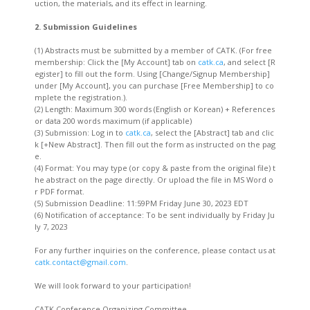
uction, the materials, and its effect in learning.
2. Submission Guidelines
(1) Abstracts must be submitted by a member of CATK. (For free
membership: Click the [My Account] tab on
catk.ca
, and select [R
egister] to fill out the form. Using [Change/Signup Membership]
under [My Account], you can purchase [Free Membership] to co
mplete the registration.).
(2) Length: Maximum 300 words (English or Korean) + References
or data 200 words maximum (if applicable)
(3) Submission: Log in to
catk.ca
, select the [Abstract] tab and clic
k [+New Abstract]. Then fill out the form as instructed on the pag
e.
(4) Format: You may type (or copy & paste from the original file) t
he abstract on the page directly. Or upload the file in MS Word o
r PDF format.
(5) Submission Deadline: 11:59PM Friday June 30, 2023 EDT
(6) Notification of acceptance: To be sent individually by Friday Ju
ly 7, 2023
For any further inquiries on the conference, please contact us at
catk.contact@gmail.com
.
We will look forward to your participation!
CATK Conference Organizing Committee