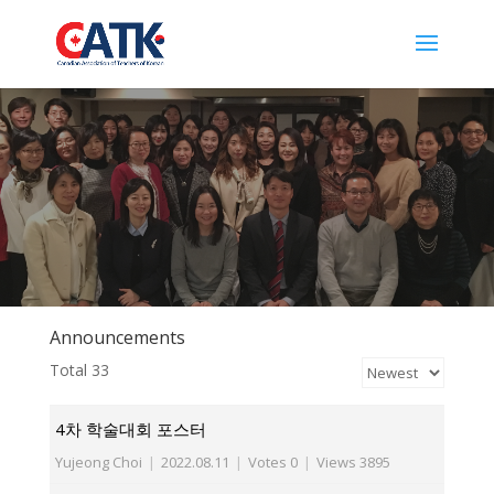
Announcements
Total 33
4차 학술대회 포스터
Yujeong Choi
|
2022.08.11
|
Votes 0
|
Views 3895