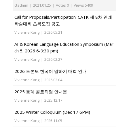
ctadmin
|
2021.01.25
|
Votes 0
|
Views 5409
Call for Proposals/Participation: CATK 제 8차 연례
학술대회 초록모집 공고
Vivienne Kang
|
2026.05.21
AI & Korean Language Education Symposium (Mar
ch 5, 2026 6-9:30 pm)
Vivienne Kang
|
2026.02.27
2026 토론토 한국어 말하기 대회 안내
Vivienne Kang
|
2026.02.04
2025 동계 콜로퀴엄 안내문
Vivienne Kang
|
2025.12.17
2025 Winter Colloquium (Dec 17 6PM)
Vivienne Kang
|
2025.11.05