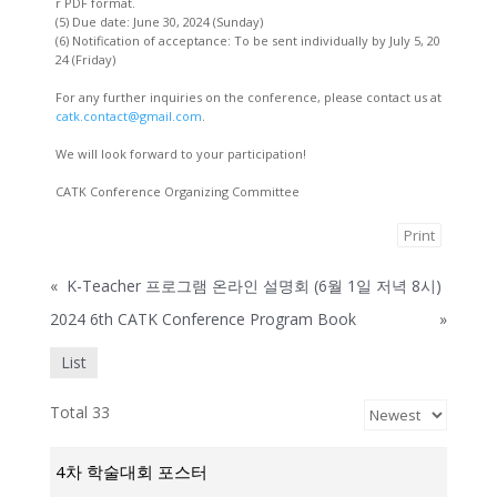
r PDF format.
(5) Due date: June 30, 2024 (Sunday)
(6) Notification of acceptance: To be sent individually by July 5, 20
24 (Friday)
For any further inquiries on the conference, please contact us at
catk.contact@gmail.com
.
We will look forward to your participation!
CATK Conference Organizing Committee
Print
«
K-Teacher 프로그램 온라인 설명회 (6월 1일 저녁 8시)
2024 6th CATK Conference Program Book
»
List
Total 33
4차 학술대회 포스터