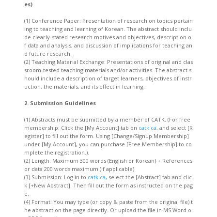
es)
(1) Conference Paper: Presentation of research on topics pertain
ing to teaching and learning of Korean. The abstract should inclu
de clearly-stated research motives and objectives, description o
f data and analysis, and discussion of implications for teaching an
d future research.
(2) Teaching Material Exchange: Presentations of original and clas
sroom-tested teaching materials and/or activities. The abstract s
hould include a description of target learners, objectives of instr
uction, the materials, and its effect in learning.
2. Submission Guidelines
(1) Abstracts must be submitted by a member of CATK. (For free
membership: Click the [My Account] tab on
catk.ca
, and select [R
egister] to fill out the form. Using [Change/Signup Membership]
under [My Account], you can purchase [Free Membership] to co
mplete the registration.).
(2) Length: Maximum 300 words (English or Korean) + References
or data 200 words maximum (if applicable)
(3) Submission: Log in to
catk.ca
, select the [Abstract] tab and clic
k [+New Abstract]. Then fill out the form as instructed on the pag
e.
(4) Format: You may type (or copy & paste from the original file) t
he abstract on the page directly. Or upload the file in MS Word o