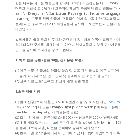
험을 나누는 자리를 만들고자 합니다. 학회의 기조강연은 미국 Emory
대학교 최범용 교수님께서 교과과정 재설계 과정에서 얻은 경험을 “Kor
ean for Everyone: A Curriculum Redesign for Inclusive Language
Learning (모두를 위한 한국어: 포용적인 언어 학습을 위한 교과과정 재
설계)”라는 주제 하에 CATK 회원님들과 공유하고 토론하는 시간을 가질
예정입니다.
발표자들은 올해 학회의 주제와 관련되지 않더라도 한국어 교육 전반에
걸친 다양한 주제를 발표하실 수 있으니 선생님들의 다양한 교수자료와
연구를 공유해 주시기를 당부 드립니다.
1. 학회 발표 유형 (발표 20분, 질의응답 10분)
(1) 연구 논문: 한국어와 한국학 학습 및 교육 관련 학술적 연구 발표 (연
구 동기, 데이터 수집, 연구 분석 및 결과에 대한 토론 포함 필수)
(2) 교수 자료 교환: 교수법 및 교재 개발 관련 발표
2.초록 제출 지침
(1) 발표 신청 (초록 제출)은 CATK 회원만 가능 (무료 회원 가입:
catk.ca
[My Account] 에 있는 Change/Signup Membership 메뉴를 이용해 F
ree Membership 구입 시 회원등록 완료)
(2) 길이: 영어 또는 한국어로 최대 300자 + 참고문헌 200자 (선택사항)
(3) 초록 제출 링크:
catk.ca
에 로그인 후 우측 상단에 있는 [Abstract] 탭
을 눌러 [+초록 제출] 버튼을 선택하여 양식에 맞춰 업로드
(4) 초록 파일 형식: 홈페이지 내 양식에 직접 타이핑하여 입력하거나 혹