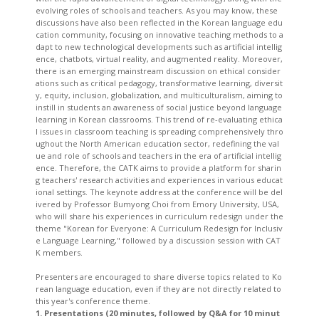
evolving roles of schools and teachers. As you may know, these
discussions have also been reflected in the Korean language edu
cation community, focusing on innovative teaching methods to a
dapt to new technological developments such as artificial intellig
ence, chatbots, virtual reality, and augmented reality. Moreover,
there is an emerging mainstream discussion on ethical consider
ations such as critical pedagogy, transformative learning, diversit
y, equity, inclusion, globalization, and multiculturalism, aiming to
instill in students an awareness of social justice beyond language
learning in Korean classrooms. This trend of re-evaluating ethica
l issues in classroom teaching is spreading comprehensively thro
ughout the North American education sector, redefining the val
ue and role of schools and teachers in the era of artificial intellig
ence. Therefore, the CATK aims to provide a platform for sharin
g teachers' research activities and experiences in various educat
ional settings. The keynote address at the conference will be del
ivered by Professor Bumyong Choi from Emory University, USA,
who will share his experiences in curriculum redesign under the
theme "Korean for Everyone: A Curriculum Redesign for Inclusiv
e Language Learning," followed by a discussion session with CAT
K members.
Presenters are encouraged to share diverse topics related to Ko
rean language education, even if they are not directly related to
this year's conference theme.
1. Presentations (20 minutes, followed by Q&A for 10 minut