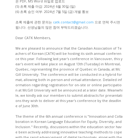
은 PDF, MS Word 파일로 업로드
(5) 초록 제출 마감: 2024년 6월 30일 (일)
(6) 초록 승인 여부: 2024년 7월 5일 (금) 개별 통보
초록 제출에 관한 문의는
catk.contact@gmail.com
으로 연락 주시면
됩니다. 선생님들의 많은 참여 부탁드리겠습니다.
Dear CATK Members,
We are pleased to announce that the Canadian Association of Te
achers of Korean (CATK) will be hosting its sixth annual conferen
ce this year. Following last year's conference in Vancouver, this y
ear's event will take place on August 13th (Tuesday) in Montreal,
Quebec, representing the province of Quebec in Canada, at Mc
Gill University. The conference will be conducted in a hybrid for
mat, allowing both in-person and virtual attendance. Detailed inf
ormation regarding registration for on-site or online participatio
n at McGill University will be announced at a later date. Meanwhi
le, we kindly ask our members to submit abstracts for presentati
ons they wish to deliver at this year's conference by the deadlin
e of June 30th.
The theme of the 6th annual conference is "Innovation and Colla
boration in Korean Language Education for Equity, Diversity, and
Inclusion." Recently, discussions within the education sector hav
e been actively addressing innovative teaching methods to cope
with the rapid advancement of digital technology, along with the