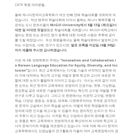
CATK 회원 여러분들,
올해 캐나다한국어교육학회가 여섯 번째 연례 학술대회를 개최하게 되
었습니다. 작년 밴쿠버 학술대회에 이어서 올해는 캐나다 퀘벡주를 대
표하는 도시 몬트리올의
McGill University에서 8월 13일 (화요일)
에
대면 및 비대면 듀얼모드
로 학술대회를 개최합니다. McGill 대학교에서
열리는 현장 또는 온라인 참가 등록에 대한 자세한 사항은 추후에 공지
를 드릴 예정입니다. 우선 회원들께서는 올해 학술대회에서 발표하고자
하는 수업자료, 사례, 연구가 있으시면,
발표 초록을 마감일 (6월 30일)
까지 제출해 주시면 감사하겠습니다
.
이번 제 6회 연례학회의 주제는
“
Innovation and Collaboration i
n Korean Language Education for Equity, Diversity, and Inc
lusion
”
입니다. 최근 교육계에서는 디지털 기술의 비약적인 발전에 따
라 이에 대처하는 혁신적 교수법 개발과 함께 학교와 교사의 새로운 역
할에 대한 논의가 활발하게 이어지고 있습니다. 아시는 바와 같이 이러
한 논의는 최근 한국어 교육계에도 반영되어 인공지능, 챗봇, 가상현실,
증강현실 같은 새로운 기술발전에 대처하는 혁신적 교수법 개발을 주류
연구로 다루고 있습니다. 그리고 또 한편에서는 비판적 교수법, 변형적
학습, 다양성, 평등성, 포용성, 세계화, 다문화주의라는 주제로 궁극적으
로 한국어 교실에서 언어 학습을 넘어서, 어떻게 하면 학생들에게 사회
정의에 대한 인식을 재고시킬 수 있을까 하는 윤리적인 논의가 또 하나
의 주류가 되고 있습니다. 이처럼 학교 수업에서 윤리적 문제를 재고하
는 흐름은 북미 교육계에서 전방위적으로 확산되어 AI 시대에 학교와 교
사의 존재가치와 역할을 재조명하고 있습니다. 이에 저희 캐나다 한국어
교육학회에서도 선생님들의 연구활동과 아울러 여러 교육현장에서의 경